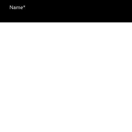
Name
*
Nachricht
Ich bin damit einverstanden, dass diese Daten